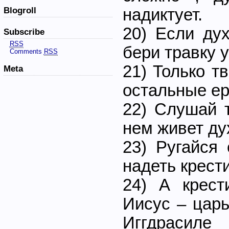
надиктует.
Blogroll
20) Если дух
Subscribe
RSS
бери травку у
Comments
RSS
21) Только т
Meta
остальные ер
22) Слушай т
нем живет ду
23) Ругайся
надеть крест
24) А крест
Иисус – царь
Иггдрасиле