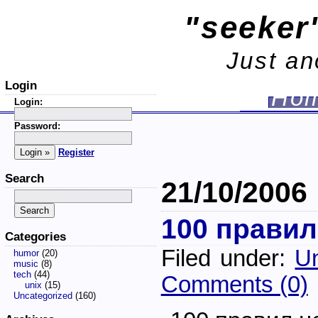
"seeker'
Just an
Login
Ho
Login:
Password:
Register
Search
21/10/2006
100 прави
Categories
Filed under:
Un
humor
(20)
music
(8)
tech
(44)
Comments (0)
unix
(15)
Uncategorized
(160)