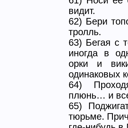
61) Носи ее 
видит.
62) Бери топ
тролль.
63) Бегая с 
иногда в од
орки и вик
одинаковых к
64) Проход
плюнь… и вс
65) Поджига
тюрьме. Прич
где-нибудь в