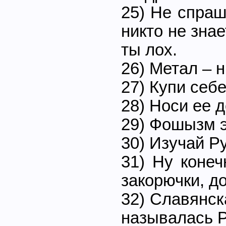
25) Не спраш
никто не знае
ты лох.
26) Метал – 
27) Купи себе
28) Носи ее д
29) Фошызм э
30) Изучай Р
31) Ну конеч
закорючки, д
32) Славянск
называлась 