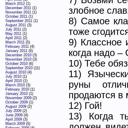
March 2012
(1)
злобное слав
December 2011
(1)
November 2011
(1)
October 2011
(1)
8) Самое кла
September 2011
(1)
August 2011
(3)
тоже сгодится
July 2011
(2)
May 2011
(1)
April 2011
(2)
9) Классное 
March 2011
(5)
February 2011
(4)
когда надо – 
January 2011
(6)
December 2010
(3)
November 2010
(3)
10) Тебе обя
October 2010
(6)
September 2010
(11)
11) Языческ
August 2010
(4)
July 2010
(1)
April 2010
(1)
руны отлич
March 2010
(3)
February 2010
(1)
продаются в 
January 2010
(1)
November 2009
(2)
October 2009
(1)
12) Гой!
August 2009
(2)
July 2009
(2)
13) Когда 
June 2009
(4)
April 2009
(3)
March 2009
(5)
должен виде
February 2009
(4)