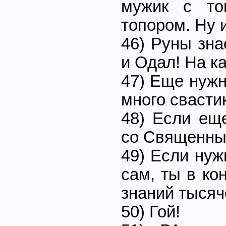
мужик с то
топором. Ну 
46) Руны зна
и Одал! На к
47) Еще нужн
много свастик
48) Если ещ
со Священны
49) Если нуж
сам, ты в ко
знаний тысяч
50) Гой!