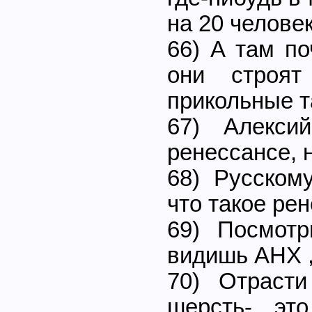
на 20 человек
66) А там по
они строя
прикольные т
67) Алекс
ренессансе, 
68) Русском
что такое рен
69) Посмот
видишь АНХ ,
70) Отрасти
шерсть- эт