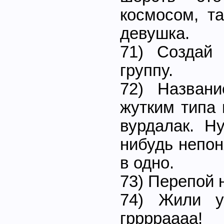
космосом, т
девушка.
71) Создай н
группу.
72) Назван
жутким типа 
вурдалак. Н
нибудь непон
в одно.
73) Перепой 
74) Жили у
грррраааа!