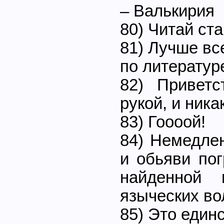
– Валькирия
80) Читай ст
81) Лучше вс
по литературе
82) Приветс
рукой, и ника
83) Гоооой!
84) Немедле
и обьяви по
найденной 
языческих во
85) Это един