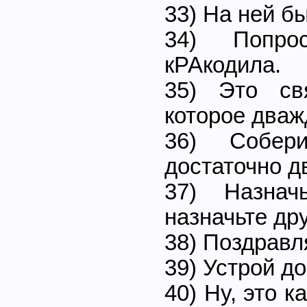
33) На ней б
34) Попро
кРАкодила.
35) Это св
которое дваж
36) Собер
достаточно д
37) Назна
назначьте др
38) Поздравл
39) Устрой до
40) Ну, это к