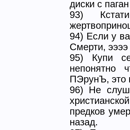
диски с пага
93) Кста
жертвоприно
94) Если у ва
Смерти, ээээ
95) Купи с
непонятно ч
ПЭрунЪ, это 
96) Не слуш
христианско
предков умер
назад.