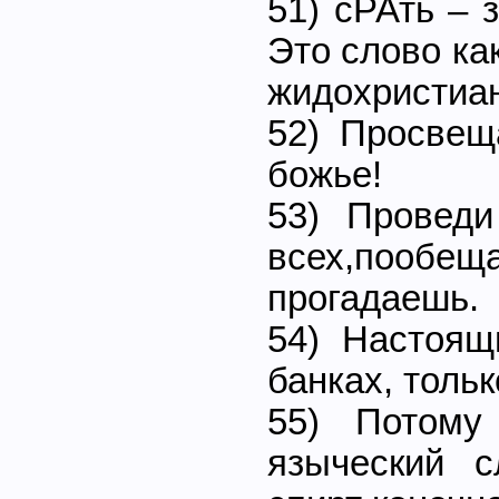
51) сРАть – 
Это слово ка
жидохристиа
52) Просвещ
божье!
53) Проведи
всех,пообе
прогадаешь.
54) Настоящ
банках, тольк
55) Потому
языческий 