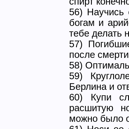
спирт конеч
56) Научись
богам и арий
тебе делать 
57) Погибши
после смерти
58) Оптимал
59) Круглол
Берлина и отв
60) Купи с
расшитую н
можно было о