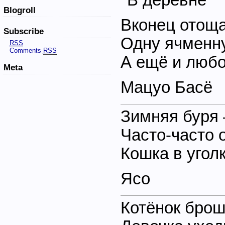
Blogroll
Вконец отощ
Subscribe
Одну ячменн
RSS
Comments
RSS
А ещё и любо
Meta
Мацуо Басё
Зимняя буря 
Часто-часто 
Кошка в уго
Ясо
Котёнок брош