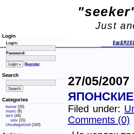
"seeker'
Just an
Login
Ho
Login:
Password:
Register
Search
27/05/2007
ЯПОНСКИЕ
Categories
Filed under:
Un
humor
(20)
music
(8)
tech
(44)
Comments (0)
unix
(15)
Uncategorized
(160)