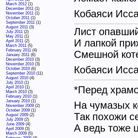
March 2012
(1)
December 2011
(1)
Кобаяси Исс
November 2011
(1)
October 2011
(1)
September 2011
(1)
August 2011
(3)
Лист опавши
July 2011
(2)
May 2011
(1)
И лапкой при
April 2011
(2)
March 2011
(5)
February 2011
(4)
Смешной кот
January 2011
(6)
December 2010
(3)
November 2010
(3)
Кобаяси Исс
October 2010
(6)
September 2010
(11)
August 2010
(4)
July 2010
(1)
*Перед храм
April 2010
(1)
March 2010
(3)
February 2010
(1)
January 2010
(1)
На чумазых к
November 2009
(2)
October 2009
(1)
Так похожи с
August 2009
(2)
July 2009
(2)
June 2009
(4)
А ведь тоже 
April 2009
(3)
March 2009
(5)
February 2009
(4)