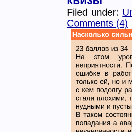
квизы
Filed under:
Un
Comments (4)
Насколько силь
23 баллов из 34
На этом уров
неприятности. П
ошибке в работ
только ей, но и
с кем подолгу р
стали плохими, 
нудными и пусты
В таком состоян
попадания а ава
неуверенности в