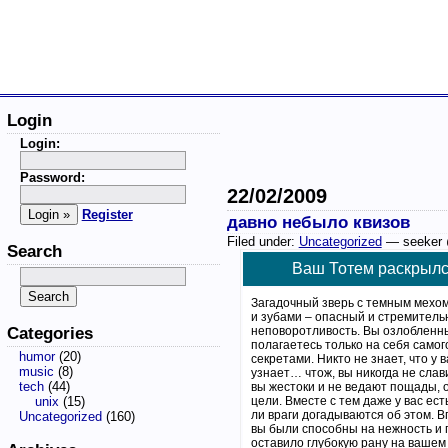
Login
Login:
Password:
22/02/2009
Register
давно небыло квизов
Filed under:
Uncategorized
— seeker 
Search
Ваш Тотем раскрыл
Загадочный зверь с темным мехом
и зубами – опасный и стремитель
Categories
неповоротливость. Вы озлобленн
полагаетесь только на себя самог
humor
(20)
секретами. Никто не знает, что у в
music
(8)
узнает… чтож, вы никогда не слав
tech
(44)
вы жестоки и не ведают пощады, 
unix
(15)
цели. Вместе с тем даже у вас ес
ли враги догадываются об этом. В
Uncategorized
(160)
вы были способны на нежность и 
оставило глубокую рану на вашем 