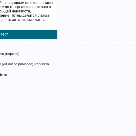
 беспощадным по отношению к
те до конца жизни остаться в
еобщей ненависти,
жение. Тотем делится с вами
е, что хоть это смягчит ваш
 тест
e (required)
l (will not be published) (required)
bsite