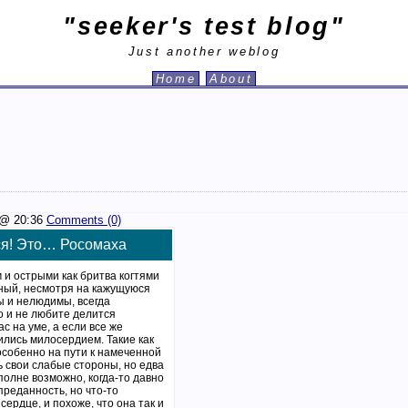
"seeker's test blog"
Just another weblog
Home
About
@ 20:36
Comments (0)
ся! Это… Росомаха
 и острыми как бритва когтями
ный, несмотря на кажущуюся
ы и нелюдимы, всегда
о и не любите делится
ас на уме, а если все же
ились милосердием. Такие как
особенно на пути к намеченной
ть свои слабые стороны, но едва
полне возможно, когда-то давно
преданность, но что-то
сердце, и похоже, что она так и